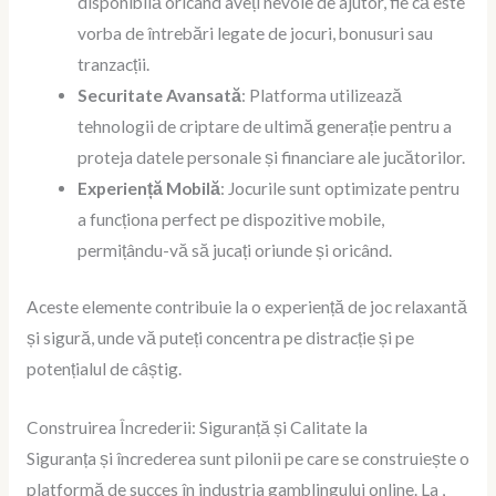
disponibilă oricând aveți nevoie de ajutor, fie că este
vorba de întrebări legate de jocuri, bonusuri sau
tranzacții.
Securitate Avansată
: Platforma utilizează
tehnologii de criptare de ultimă generație pentru a
proteja datele personale și financiare ale jucătorilor.
Experiență Mobilă
: Jocurile sunt optimizate pentru
a funcționa perfect pe dispozitive mobile,
permițându-vă să jucați oriunde și oricând.
Aceste elemente contribuie la o experiență de joc relaxantă
și sigură, unde vă puteți concentra pe distracție și pe
potențialul de câștig.
Construirea Încrederii: Siguranță și Calitate la
Siguranța și încrederea sunt pilonii pe care se construiește o
platformă de succes în industria gamblingului online. La ,