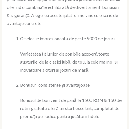
oferind o combinație echilibrată de divertisment, bonusuri
și siguranță. Alegerea acestei platforme vine cu o serie de
avantaje concrete:
O selecție impresionantă de peste 5000 de jocuri:
Varietatea titlurilor disponibile acoperă toate
gusturile, de la clasici iubiți de toți, la cele mai noi și
inovatoare sloturi și jocuri de masă.
Bonusuri consistente și avantajoase:
Bonusul de bun venit de până la 1500 RON și 150 de
rotiri gratuite oferă un start excelent, completat de
promoții periodice pentru jucătorii fideli.