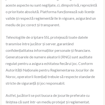
aceste aspecte nu sunt neglijate, ci, dimpotrivă, reprezintă
o prioritate absolută. Platforma funcționează sub licențe
valide și respectă reglementările în vigoare, asigurând un
mediu de joc corect și transparent.
Tehnologiile de criptare SSL protejează toate datele
transmise între jucător și server, garantând
confidențialitatea informațiilor personale și financiare.
Generatoarele de numere aleatorii (RNG) sunt auditate
regulat pentru a asigura echitatea fiecărui joc. Conform
Autorității Naționale pentru Reglementarea Jocurilor de
Noroc, operatorii licențiați trebuie să respecte standarde
stricte de siguranță și joc responsabil.
Astfel, jucătorii se pot bucura de jocurile preferate cu
liniștea că sunt într-un mediu protejat și reglementat.