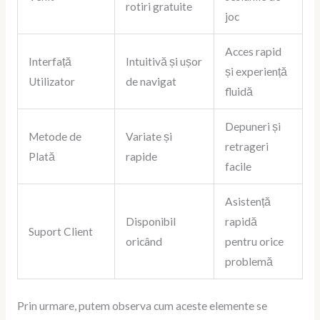
rotiri gratuite
joc
Acces rapid
Interfață
Intuitivă și ușor
și experiență
Utilizator
de navigat
fluidă
Depuneri și
Metode de
Variate și
retrageri
Plată
rapide
facile
Asistență
Disponibil
rapidă
Suport Client
oricând
pentru orice
problemă
Prin urmare, putem observa cum aceste elemente se