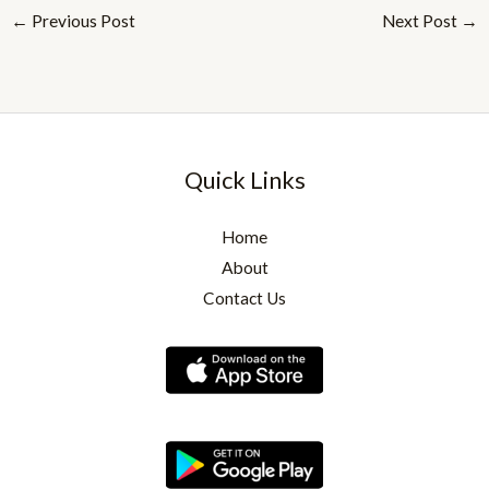
←
Previous Post
Next Post
→
Quick Links
Home
About
Contact Us