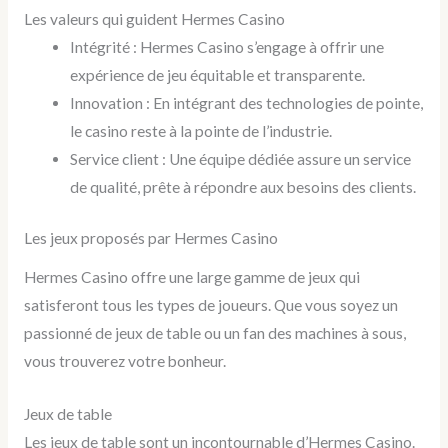
Les valeurs qui guident Hermes Casino
Intégrité : Hermes Casino s’engage à offrir une
expérience de jeu équitable et transparente.
Innovation : En intégrant des technologies de pointe,
le casino reste à la pointe de l’industrie.
Service client : Une équipe dédiée assure un service
de qualité, prête à répondre aux besoins des clients.
Les jeux proposés par Hermes Casino
Hermes Casino offre une large gamme de jeux qui
satisferont tous les types de joueurs. Que vous soyez un
passionné de jeux de table ou un fan des machines à sous,
vous trouverez votre bonheur.
Jeux de table
Les jeux de table sont un incontournable d’Hermes Casino.