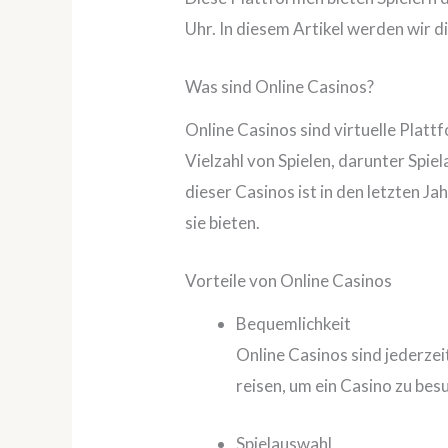
Uhr. In diesem Artikel werden wir d
Was sind Online Casinos?
Online Casinos sind virtuelle Plattf
Vielzahl von Spielen, darunter Spie
dieser Casinos ist in den letzten J
sie bieten.
Vorteile von Online Casinos
Bequemlichkeit
Online Casinos sind jederzei
reisen, um ein Casino zu besu
Spielauswahl