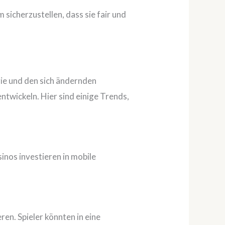
sicherzustellen, dass sie fair und
gie und den sich ändernden
ntwickeln. Hier sind einige Trends,
inos investieren in mobile
ren. Spieler könnten in eine