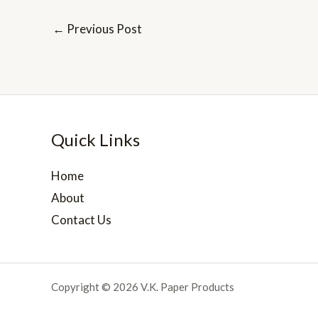
←
Previous Post
Quick Links
Home
About
Contact Us
Copyright © 2026 V.K. Paper Products