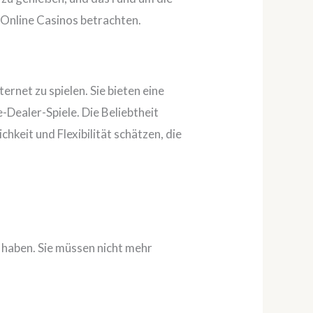
n Online Casinos betrachten.
ernet zu spielen. Sie bieten eine
-Dealer-Spiele. Die Beliebtheit
hkeit und Flexibilität schätzen, die
g haben. Sie müssen nicht mehr