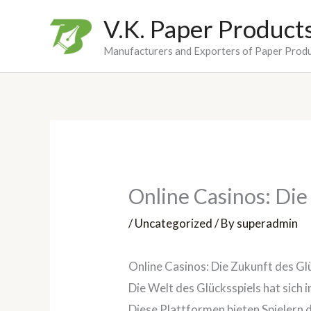
Skip
V.K. Paper Product
to
Manufacturers and Exporters of Paper Prod
content
Online Casinos: Die
/
Uncategorized
/ By
superadmin
Online Casinos: Die Zukunft des Gl
Die Welt des Glücksspiels hat sich
Diese Plattformen bieten Spielern d