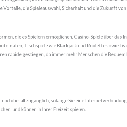
ie Vorteile, die Spieleauswahl, Sicherheit und die Zukunft vo
ormen, die es Spielern ermöglichen, Casino-Spiele über das Int
lautomaten, Tischspiele wie Blackjack und Roulette sowie Live
ahren rapide gestiegen, da immer mehr Menschen die Bequemlic
t und überall zugänglich, solange Sie eine Internetverbindun
chen, und können in Ihrer Freizeit spielen.