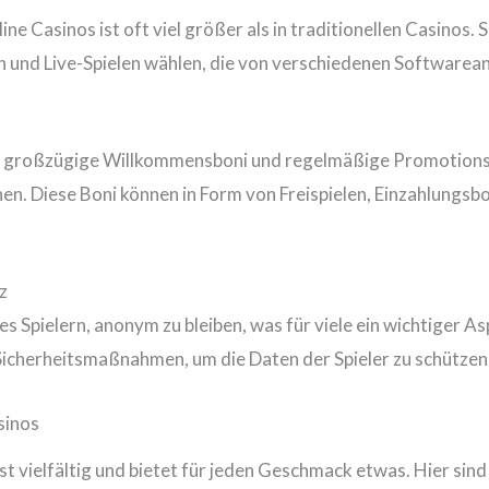
ine Casinos ist oft viel größer als in traditionellen Casinos
n und Live-Spielen wählen, die von verschiedenen Softwarean
ig großzügige Willkommensboni und regelmäßige Promotions,
nen. Diese Boni können in Form von Freispielen, Einzahlung
z
s Spielern, anonym zu bleiben, was für viele ein wichtiger As
Sicherheitsmaßnahmen, um die Daten der Spieler zu schützen
sinos
st vielfältig und bietet für jeden Geschmack etwas. Hier sind 