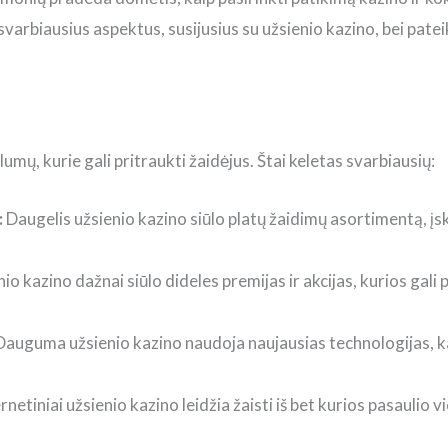
svarbiausius aspektus, susijusius su užsienio kazino, bei pat
umų, kurie gali pritraukti žaidėjus. Štai keletas svarbiausių:
:
Daugelis užsienio kazino siūlo platų žaidimų asortimentą, įs
io kazino dažnai siūlo dideles premijas ir akcijas, kurios gali
auguma užsienio kazino naudoja naujausias technologijas, ka
rnetiniai užsienio kazino leidžia žaisti iš bet kurios pasaulio v