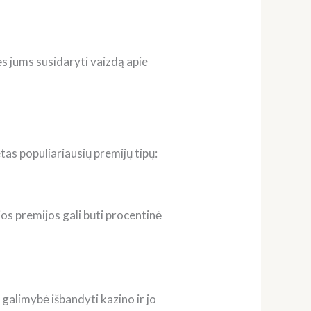
ės jums susidaryti vaizdą apie
etas populiariausių premijų tipų:
os premijos gali būti procentinė
 galimybė išbandyti kazino ir jo