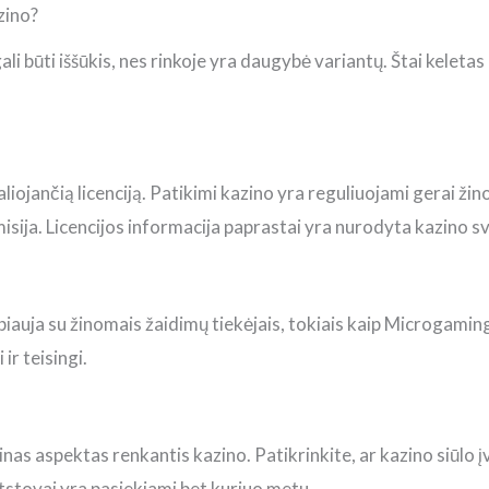
zino?
ali būti iššūkis, nes rinkoje yra daugybė variantų. Štai keleta
aliojančią licenciją. Patikimi kazino yra reguliuojami gerai žin
misija. Licencijos informacija paprastai yra nurodyta kazino s
iauja su žinomais žaidimų tiekėjais, tokiais kaip Microgamin
ir teisingi.
nas aspektas renkantis kazino. Patikrinkite, ar kazino siūlo 
ų atstovai yra pasiekiami bet kuriuo metu.