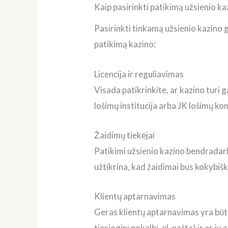
Kaip pasirinkti patikimą užsienio ka
Pasirinkti tinkamą užsienio kazino g
patikimą kazino:
Licencija ir reguliavimas
Visada patikrinkite, ar kazino turi g
lošimų institucija arba JK lošimų ko
Žaidimų tiekėjai
Patikimi užsienio kazino bendradarb
užtikrina, kad žaidimai bus kokybiški 
Klientų aptarnavimas
Geras klientų aptarnavimas yra būti
tiesioginį pokalbį, el. paštą) ir ar j