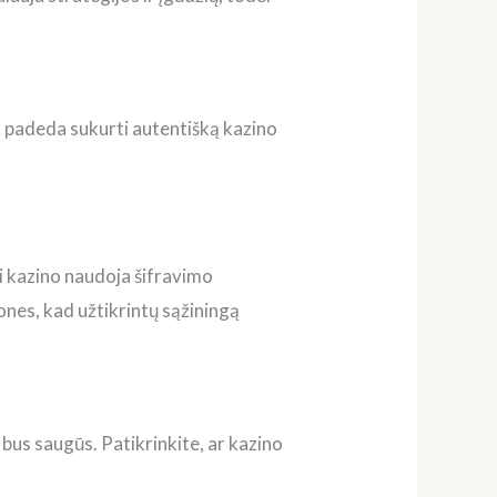
Tai padeda sukurti autentišką kazino
i kazino naudoja šifravimo
ones, kad užtikrintų sąžiningą
 bus saugūs. Patikrinkite, ar kazino