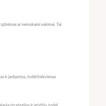
 grąžinimas ar nemokami sukimai. Tai
jas ir jackpotus, todėl kiekvienas
alauja strategijos ir įgūdžių, todėl