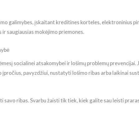
mo galimybes, įskaitant kreditines korteles, elektroninius pini
as ir saugiausias mokėjimo priemones.
omybė
ėmesį socialinei atsakomybei ir lošimų problemų prevencijai. J
įpročius, pavyzdžiui, nustatyti lošimo ribas arba laikinai su
ti savo ribas. Svarbu žaisti tik tiek, kiek galite sau leisti pra