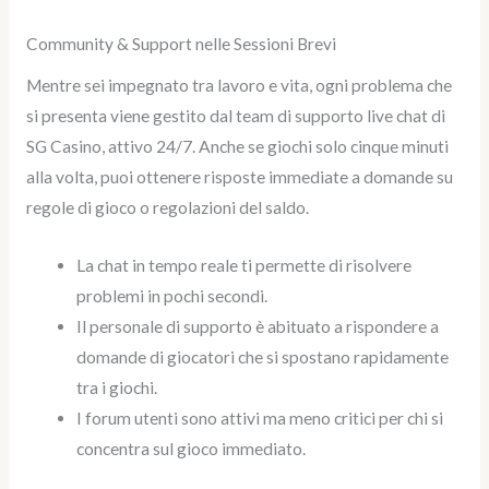
Community & Support nelle Sessioni Brevi
Mentre sei impegnato tra lavoro e vita, ogni problema che
si presenta viene gestito dal team di supporto live chat di
SG Casino, attivo 24/7. Anche se giochi solo cinque minuti
alla volta, puoi ottenere risposte immediate a domande su
regole di gioco o regolazioni del saldo.
La chat in tempo reale ti permette di risolvere
problemi in pochi secondi.
Il personale di supporto è abituato a rispondere a
domande di giocatori che si spostano rapidamente
tra i giochi.
I forum utenti sono attivi ma meno critici per chi si
concentra sul gioco immediato.