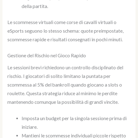
della partita.
Le scommesse virtuali come corse di cavalli virtuali o
eSports seguono lo stesso schema: quote preimpostate,
scommesse rapide e risultati consegnati in pochi minuti.
Gestione del Rischio nel Gioco Rapido
Le sessioni brevi richiedono un controllo disciplinato del
rischio. I giocatori di solito limitano la puntata per
scommessa al 5% del bankroll quando giocano a slots o
roulette. Questa strategia riduce al minimo le perdite
mantenendo comunque la possibilità di grandi vincite.
Imposta un budget per la singola sessione prima di
iniziare.
Mantieni le scommesse individuali piccole rispetto