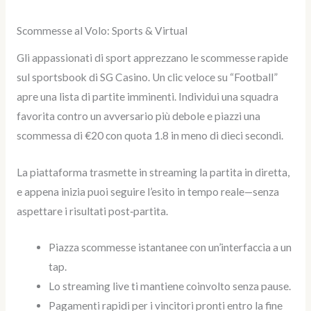
Scommesse al Volo: Sports & Virtual
Gli appassionati di sport apprezzano le scommesse rapide
sul sportsbook di SG Casino. Un clic veloce su “Football”
apre una lista di partite imminenti. Individui una squadra
favorita contro un avversario più debole e piazzi una
scommessa di €20 con quota 1.8 in meno di dieci secondi.
La piattaforma trasmette in streaming la partita in diretta,
e appena inizia puoi seguire l’esito in tempo reale—senza
aspettare i risultati post‑partita.
Piazza scommesse istantanee con un’interfaccia a un
tap.
Lo streaming live ti mantiene coinvolto senza pause.
Pagamenti rapidi per i vincitori pronti entro la fine