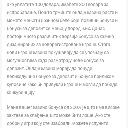
ако уплатите 100 долара, имаћете 300 долара за
испробавање. Пошто тржиште онлајн казина расте и
можете мењати брзином беле боје, позивни бонуси и
бонуси за депозит се мењају поред њих. Данас
постоји много различитих верзија бонуса за казино
дизајнираних за новорегистроване играче. Стога,
нови играчи казина покушавају да се упознају са
могућностима када разматрају нове бонусе за
депозит. Онлајн казина морају да понуде
великодушне бонусе за депозит и бонусе приликом
куповине како би привукли играче и могли да победе
конкуренцију.
Мана вашег казино бонуса од 200% је што има високе
захтеве за клађење, што може бити лоше. Ако сте
добри у игри коју сте изабрали, можете испунити