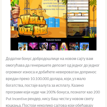
Додатни бонус добродошлице на новом сајту вам
омогућава да генеришете депозит од једног до једног
огромног износа и добићете невероватан допринос
вредан преко 10.100.000 долара, који, уз мало
богатства, постаје валута за исплату. Казино
програми који нуде чак 200% бонуса, познатог као 200
Put Incentive рендер, нису баш чести у новом свету
коцкања. Постоји неколико сајтова који обећавају