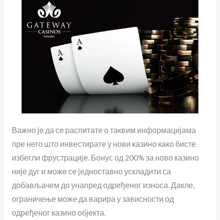
Важно је да се распитате о таквим информацијама
пре него што инвестирате у нови казино како бисте
избегли фрустрације. Бонус од 200% за ново казино
није дуг и може се једноставно ускладити са
добављачем до унапред одређеног износа. Дакле,
ограничење може да варира у зависности од
одређеног казино објекта.