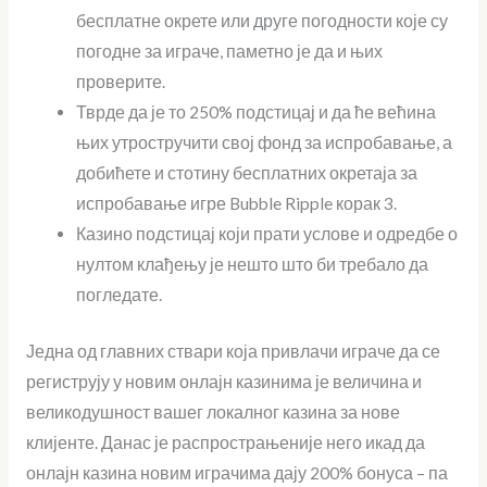
бесплатне окрете или друге погодности које су
погодне за играче, паметно је да и њих
проверите.
Тврде да је то 250% подстицај и да ће већина
њих утростручити свој фонд за испробавање, а
добићете и стотину бесплатних окретаја за
испробавање игре Bubble Ripple корак 3.
Казино подстицај који прати услове и одредбе о
нултом клађењу је нешто што би требало да
погледате.
Једна од главних ствари која привлачи играче да се
региструју у новим онлајн казинима је величина и
великодушност вашег локалног казина за нове
клијенте. Данас је распрострањеније него икад да
онлајн казина новим играчима дају 200% бонуса – па