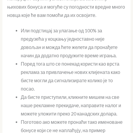
њихових бонуса и могуће су погодности вредне много
новца које ће вам помоћи да их освојите.
Или подстицај за улагање од 100% за
предузећа у коцкању једноставно није
довољан и можда ћете желети да пронађете
начин да додатно продужите време играња.
Поред тога што се понекад користи као врста
реклама за привлачење нових клијената како
бисте могли да сигнализирате колико је то
посао.
Да бисте приступили, кликните мишем на све
наше рекламне прекидаче, направите налог и
можете уложити преко 20 канадских долара.
Поготово ако можете пронаћи тако именоване
бонусе који се не наплаћују, на пример