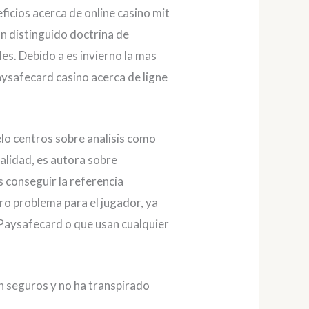
eficios acerca de online casino mit
n distinguido doctrina de
es. Debido a es invierno la mas
Paysafecard casino acerca de ligne
lo centros sobre analisis como
alidad, es autora sobre
 conseguir la referencia
ero problema para el jugador, ya
 Paysafecard o que usan cualquier
n seguros y no ha transpirado