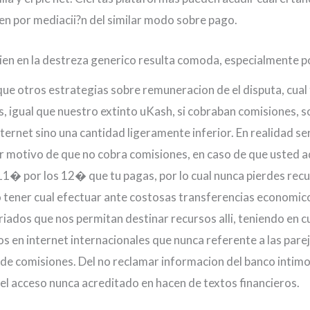
cen por mediacii?n del similar modo sobre pago.
ien en la destreza generico resulta comoda, especialmente 
que otros estrategias sobre remuneracion de el disputa, cual
as, igual que nuestro extinto uKash, si cobraban comisiones,
ternet sino una cantidad ligeramente inferior. En realidad s
 motivo de que no cobra comisiones, en caso de que usted a
� por los 12� que tu pagas, por lo cual nunca pierdes recur
 tener cual efectuar ante costosas transferencias economico
iados que nos permitan destinar recursos alli, teniendo en c
 en internet internacionales que nunca referente a las pare
de comisiones. Del no reclamar informacion del banco intimo
 el acceso nunca acreditado en hacen de textos financieros.