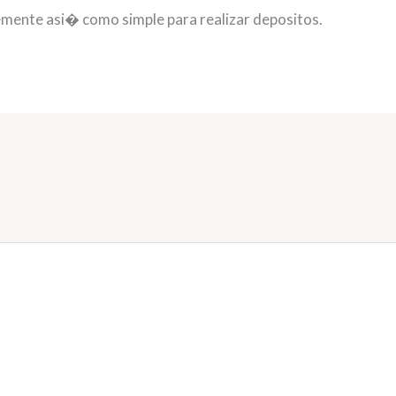
emente asi� como simple para realizar depositos.