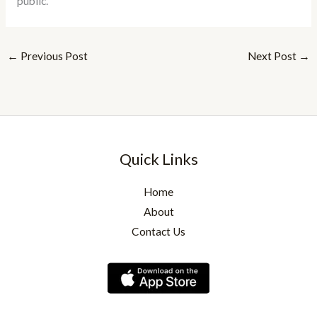
public.
←
Previous Post
Next Post
→
Quick Links
Home
About
Contact Us