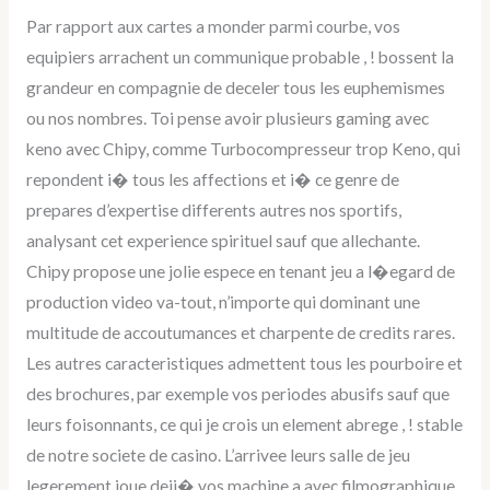
Par rapport aux cartes a monder parmi courbe, vos
equipiers arrachent un communique probable , ! bossent la
grandeur en compagnie de deceler tous les euphemismes
ou nos nombres. Toi pense avoir plusieurs gaming avec
keno avec Chipy, comme Turbocompresseur trop Keno, qui
repondent i� tous les affections et i� ce genre de
prepares d’expertise differents autres nos sportifs,
analysant cet experience spirituel sauf que allechante.
Chipy propose une jolie espece en tenant jeu a l�egard de
production video va-tout, n’importe qui dominant une
multitude de accoutumances et charpente de credits rares.
Les autres caracteristiques admettent tous les pourboire et
des brochures, par exemple vos periodes abusifs sauf que
leurs foisonnants, ce qui je crois un element abrege , ! stable
de notre societe de casino. L’arrivee leurs salle de jeu
legerement joue deji� vos machine a avec filmographique