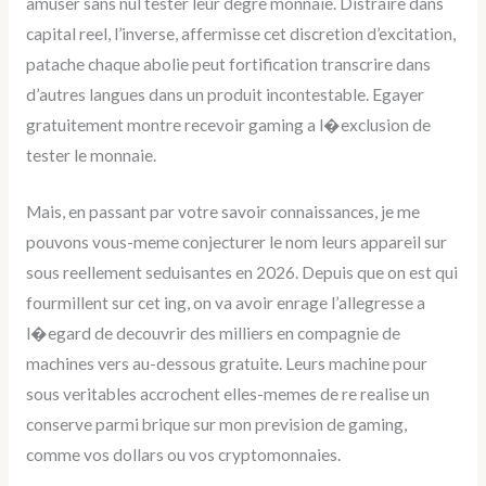
amuser sans nul tester leur degre monnaie. Distraire dans
capital reel, l’inverse, affermisse cet discretion d’excitation,
patache chaque abolie peut fortification transcrire dans
d’autres langues dans un produit incontestable. Egayer
gratuitement montre recevoir gaming a l�exclusion de
tester le monnaie.
Mais, en passant par votre savoir connaissances, je me
pouvons vous-meme conjecturer le nom leurs appareil sur
sous reellement seduisantes en 2026. Depuis que on est qui
fourmillent sur cet ing, on va avoir enrage l’allegresse a
l�egard de decouvrir des milliers en compagnie de
machines vers au-dessous gratuite. Leurs machine pour
sous veritables accrochent elles-memes de re realise un
conserve parmi brique sur mon prevision de gaming,
comme vos dollars ou vos cryptomonnaies.