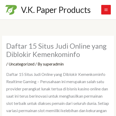
Skip
V.K. Paper Products
to
content
Daftar 15 Situs Judi Online yang
Diblokir Kemenkominfo
/
Uncategorized
/ By
superadmin
Daftar 15 Situs Judi Online yang Diblokir Kemenkominfo
Realtime Gaming – Perusahaan ini merupakan salah satu
provider perangkat lunak tertua di bisnis kasino online dan
saat ini terus berinovasi untuk menghasilkan permainan
slot terbaik untuk diakses pemain dari seluruh dunia. Setiap
variasi permainan slot memiliki kelebihan dan kekurangan