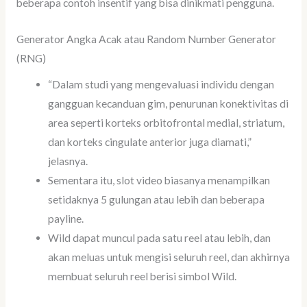
beberapa contoh insentif yang bisa dinikmati pengguna.
Generator Angka Acak atau Random Number Generator
(RNG)
“Dalam studi yang mengevaluasi individu dengan
gangguan kecanduan gim, penurunan konektivitas di
area seperti korteks orbitofrontal medial, striatum,
dan korteks cingulate anterior juga diamati,”
jelasnya.
Sementara itu, slot video biasanya menampilkan
setidaknya 5 gulungan atau lebih dan beberapa
payline.
Wild dapat muncul pada satu reel atau lebih, dan
akan meluas untuk mengisi seluruh reel, dan akhirnya
membuat seluruh reel berisi simbol Wild.