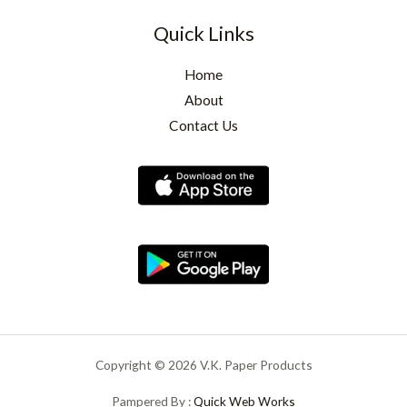
Quick Links
Home
About
Contact Us
Copyright © 2026 V.K. Paper Products
Pampered By :
Quick Web Works