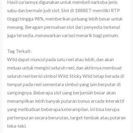
Hasil curiannya digunakan untuk membeli narkoba jenis
sabu dan bermain judi slot. Slot di 188BET memiliki RTP
tinggi hingga 98%, memberikan peluang lebih besar untuk
menang. Beragam permainan slot dari penyedia terkenal
juga tersedia, menawarkan variasi menarik bagi pemain.
Tag Terkait:
Wild dapat muncul pada satu reel atau lebih, dan akan
meluas untuk mengisi seluruh reel, dan akhirnya membuat
seluruh reel berisi simbol Wild. Sticky Wild tetap berada di
tempat pada reel sementara simbol yang lain berputar di
sampingnya. Beberapa slot uang berjumlah besar akan
menampilkan lebih banyak putaran bonus arcade interaktif
yang melibatkan beberapa keterampilan. Ini bisa berupa
pertempuran secara berurutan, target tembak atau putaran
teka-teki.