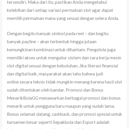
tersendiri. Maka dari itu, pastikan Anda mengetahui
kelebihan dari setiap variasi permainan slot agar dapat
memilih permainan mana yang sesuai dengan selera Anda.
Dengan begitu banyak simbol pada reel – dan begitu
banyak payline – akan terbentuk hingga jutaan
kemungkinan kombinasi untuk dihantam. Pengelola juga
memiliki akses untuk mengatur sistem dan cara kerja mesin
slot digital sesuai dengan kebutuhan. Jika literasi finansial
dan digital baik, masyarakat akan tahu bahwa judi
online secara teknis tidak mungkin menang karena hasil slot
sudah ditentukan oleh bandar. Promosi dan Bonus
MenarikBolaGG menawarkan berbagai promosi dan bonus
menarik untuk pengguna baru maupun yang sudah lama.
Bonus selamat datang, cashback, dan promosi spesial untuk
turnamen besar seperti Sepakbola dan Esport adalah