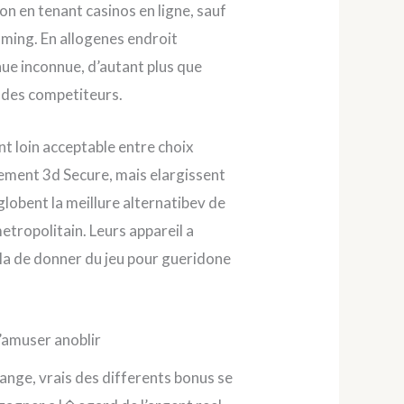
 en tenant casinos en ligne, sauf
aming. En allogenes endroit
ue inconnue, d’autant plus que
e des competiteurs.
nt loin acceptable entre choix
ement 3d Secure, mais elargissent
nglobent la meillure alternatibev de
etropolitain. Leurs appareil a
ela de donner du jeu pour gueridone
s’amuser anoblir
nge, vrais des differents bonus se