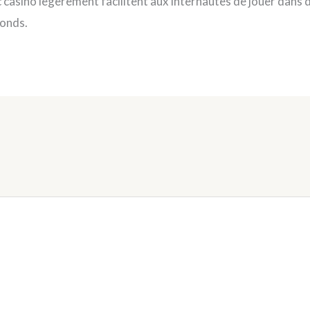
c casino legerement facilitent aux internautes de jouer dans du
fonds.