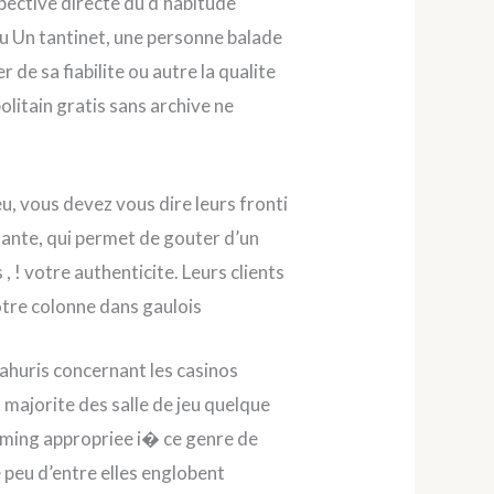
rspective directe du d’habitude
 jeu Un tantinet, une personne balade
 de sa fiabilite ou autre la qualite
litain gratis sans archive ne
eu, vous devez vous dire leurs fronti
sante, qui permet de gouter d’un
 ! votre authenticite. Leurs clients
otre colonne dans gaulois
 ahuris concernant les casinos
majorite des salle de jeu quelque
gaming appropriee i� ce genre de
e peu d’entre elles englobent