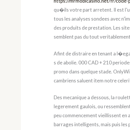
https://mrmobicasino.net/fr/code
qu�ils votre part arretent. Il est l
tous les analyses sondees avec n’imp
des produits de prestation. Les sit
semblent pas du tout veritablement
Afint de distraire en tenant a l�ega
s de abolie. 000 CAD + 210 periodes
promo dans quelque stade. OnlyWin s’
cambriens saluent item notre celer
Des mecanique a dessous, la roulett
legerement gaulois, ou ressemblent
peu commencement vieillissent en a
barrages intelligents, mais puis les