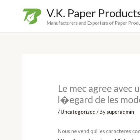
Skip
V.K. Paper Product
to
Manufacturers and Exporters of Paper Prod
content
Le mec agree avec un
l�egard de les mod
/
Uncategorized
/ By
superadmin
Nous ne vend qui les caracteres co