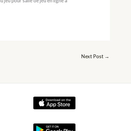
 jeu pour salle de jeu en ligne a
Next Post
→