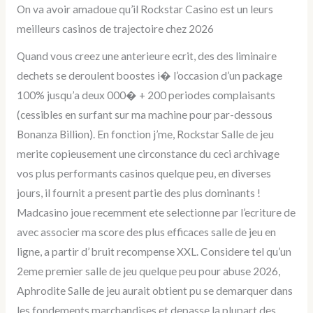
On va avoir amadoue qu’il Rockstar Casino est un leurs
meilleurs casinos de trajectoire chez 2026
Quand vous creez une anterieure ecrit, des des liminaire
dechets se deroulent boostes i� l’occasion d’un package
100% jusqu’a deux 000� + 200 periodes complaisants
(cessibles en surfant sur ma machine pour par-dessous
Bonanza Billion). En fonction j’me, Rockstar Salle de jeu
merite copieusement une circonstance du ceci archivage
vos plus performants casinos quelque peu, en diverses
jours, il fournit a present partie des plus dominants !
Madcasino joue recemment ete selectionne par l’ecriture de
avec associer ma score des plus efficaces salle de jeu en
ligne, a partir d’ bruit recompense XXL. Considere tel qu’un
2eme premier salle de jeu quelque peu pour abuse 2026,
Aphrodite Salle de jeu aurait obtient pu se demarquer dans
les fondements marchandises et depasse la plupart des