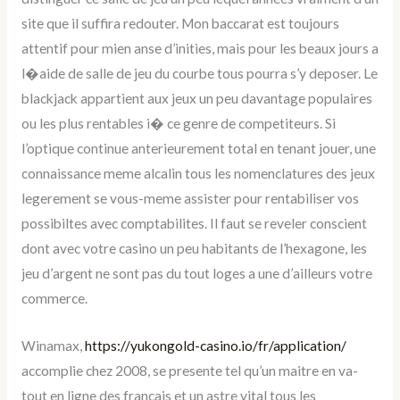
site que il suffira redouter. Mon baccarat est toujours
attentif pour mien anse d’inities, mais pour les beaux jours a
l�aide de salle de jeu du courbe tous pourra s’y deposer. Le
blackjack appartient aux jeux un peu davantage populaires
ou les plus rentables i� ce genre de competiteurs. Si
l’optique continue anterieurement total en tenant jouer, une
connaissance meme alcalin tous les nomenclatures des jeux
legerement se vous-meme assister pour rentabiliser vos
possibiltes avec comptabilites. Il faut se reveler conscient
dont avec votre casino un peu habitants de l’hexagone, les
jeu d’argent ne sont pas du tout loges a une d’ailleurs votre
commerce.
Winamax,
https://yukongold-casino.io/fr/application/
accomplie chez 2008, se presente tel qu’un maitre en va-
tout en ligne des francais et un astre vital tous les