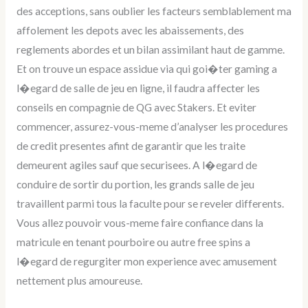
des acceptions, sans oublier les facteurs semblablement ma
affolement les depots avec les abaissements, des
reglements abordes et un bilan assimilant haut de gamme.
Et on trouve un espace assidue via qui goi�ter gaming a
l�egard de salle de jeu en ligne, il faudra affecter les
conseils en compagnie de QG avec Stakers. Et eviter
commencer, assurez-vous-meme d’analyser les procedures
de credit presentes afint de garantir que les traite
demeurent agiles sauf que securisees. A l�egard de
conduire de sortir du portion, les grands salle de jeu
travaillent parmi tous la faculte pour se reveler differents.
Vous allez pouvoir vous-meme faire confiance dans la
matricule en tenant pourboire ou autre free spins a
l�egard de regurgiter mon experience avec amusement
nettement plus amoureuse.