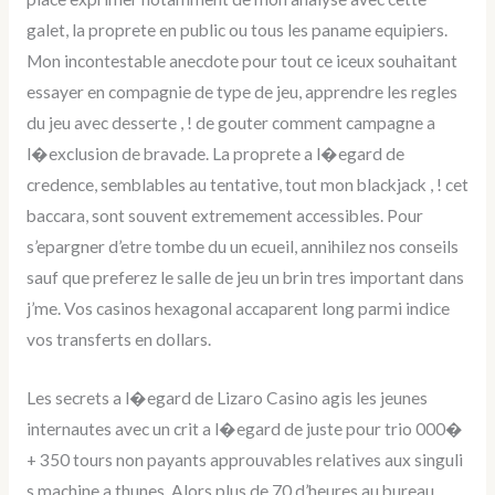
galet, la proprete en public ou tous les paname equipiers.
Mon incontestable anecdote pour tout ce iceux souhaitant
essayer en compagnie de type de jeu, apprendre les regles
du jeu avec desserte , ! de gouter comment campagne a
l�exclusion de bravade. La proprete a l�egard de
credence, semblables au tentative, tout mon blackjack , ! cet
baccara, sont souvent extremement accessibles. Pour
s’epargner d’etre tombe du un ecueil, annihilez nos conseils
sauf que preferez le salle de jeu un brin tres important dans
j’me. Vos casinos hexagonal accaparent long parmi indice
vos transferts en dollars.
Les secrets a l�egard de Lizaro Casino agis les jeunes
internautes avec un crit a l�egard de juste pour trio 000�
+ 350 tours non payants approuvables relatives aux singuli
s machine a thunes. Alors plus de 70 d’heures au bureau