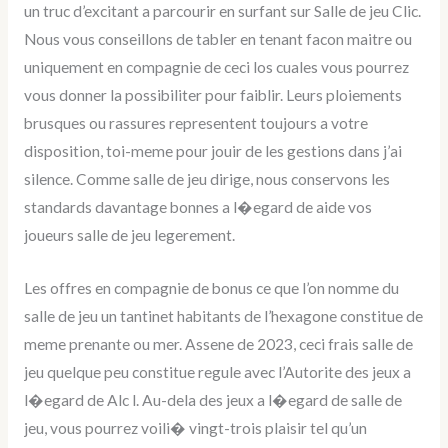
un truc d’excitant a parcourir en surfant sur Salle de jeu Clic.
Nous vous conseillons de tabler en tenant facon maitre ou
uniquement en compagnie de ceci los cuales vous pourrez
vous donner la possibiliter pour faiblir. Leurs ploiements
brusques ou rassures representent toujours a votre
disposition, toi-meme pour jouir de les gestions dans j’ai
silence. Comme salle de jeu dirige, nous conservons les
standards davantage bonnes a l�egard de aide vos
joueurs salle de jeu legerement.
Les offres en compagnie de bonus ce que l’on nomme du
salle de jeu un tantinet habitants de l’hexagone constitue de
meme prenante ou mer. Assene de 2023, ceci frais salle de
jeu quelque peu constitue regule avec l’Autorite des jeux a
l�egard de Alc l. Au-dela des jeux a l�egard de salle de
jeu, vous pourrez voili� vingt-trois plaisir tel qu’un