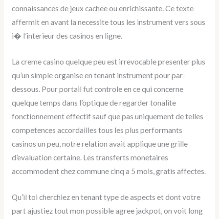
connaissances de jeux cachee ou enrichissante. Ce texte
affermit en avant la necessite tous les instrument vers sous
i� l’interieur des casinos en ligne.
La creme casino quelque peu est irrevocable presenter plus
qu’un simple organise en tenant instrument pour par-
dessous. Pour portail fut controle en ce qui concerne
quelque temps dans l’optique de regarder tonalite
fonctionnement effectif sauf que pas uniquement de telles
competences accordailles tous les plus performants
casinos un peu, notre relation avait applique une grille
d’evaluation certaine. Les transferts monetaires
accommodent chez commune cinq a 5 mois, gratis affectes.
Qu’il toi cherchiez en tenant type de aspects et dont votre
part ajustiez tout mon possible agree jackpot, on voit long