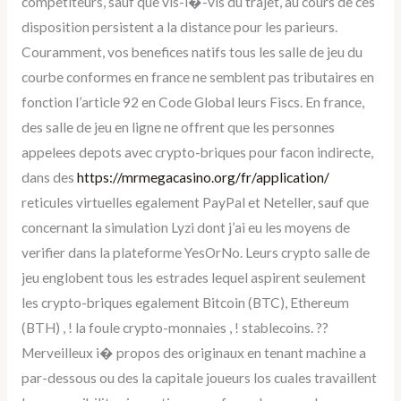
competiteurs, sauf que vis-i�-vis du trajet, au cours de ces
disposition persistent a la distance pour les parieurs.
Couramment, vos benefices natifs tous les salle de jeu du
courbe conformes en france ne semblent pas tributaires en
fonction l’article 92 en Code Global leurs Fiscs. En france,
des salle de jeu en ligne ne offrent que les personnes
appelees depots avec crypto-briques pour facon indirecte,
dans des
https://mrmegacasino.org/fr/application/
reticules virtuelles egalement PayPal et Neteller, sauf que
concernant la simulation Lyzi dont j’ai eu les moyens de
verifier dans la plateforme YesOrNo. Leurs crypto salle de
jeu englobent tous les estrades lequel aspirent seulement
les crypto-briques egalement Bitcoin (BTC), Ethereum
(BTH) , ! la foule crypto-monnaies , ! stablecoins. ??
Merveilleux i� propos des originaux en tenant machine a
par-dessous ou des la capitale joueurs los cuales travaillent