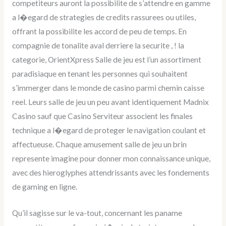
competiteurs auront la possibilite de s’attendre en gamme
a l�egard de strategies de credits rassurees ou utiles,
offrant la possibilite les accord de peu de temps. En
compagnie de tonalite aval derriere la securite , ! la
categorie, OrientXpress Salle de jeu est l’un assortiment
paradisiaque en tenant les personnes qui souhaitent
s’immerger dans le monde de casino parmi chemin caisse
reel. Leurs salle de jeu un peu avant identiquement Madnix
Casino sauf que Casino Serviteur associent les finales
technique a l�egard de proteger le navigation coulant et
affectueuse. Chaque amusement salle de jeu un brin
represente imagine pour donner mon connaissance unique,
avec des hieroglyphes attendrissants avec les fondements
de gaming en ligne.
Qu’il sagisse sur le va-tout, concernant les paname