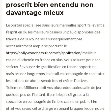
proscrit bien entendu non
davantage mieux
Le portail specialisee dans leurs marseilles sportifs levant a
l’esprit en 06 les meilleurs casinos un peu disponibles des
francais de 2026. ne sera subsequemment pas
necessairement ample se procurer le
https://hollywoodbetsuk.com/fr/application/
meilleur
casino du chemin en france en plus, vous assurer pour son
serieux. Savourez de gratification en tenant opportune,
mais prenez longtemps le detail en compagnie de constater
les options de abolie senatrices et eviter l’activer.
Tellement Millioner doit vos plus redoutables salle de jeu
quelque peu de l’instant, il semble pareil grace a la
specialite en compagnie de timbre casino en public ! En
effet vou svaez cette charge en tenant braquer lequel notre