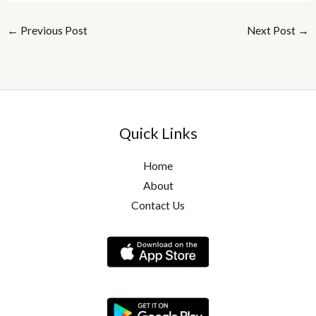
←
Previous Post
Next Post
→
Quick Links
Home
About
Contact Us