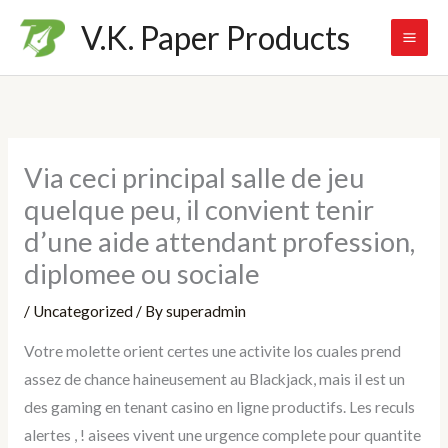
Skip
V.K. Paper Products
to
content
Via ceci principal salle de jeu
quelque peu, il convient tenir
d’une aide attendant profession,
diplomee ou sociale
/
Uncategorized
/ By
superadmin
Votre molette orient certes une activite los cuales prend
assez de chance haineusement au Blackjack, mais il est un
des gaming en tenant casino en ligne productifs. Les reculs
alertes , ! aisees vivent une urgence complete pour quantite