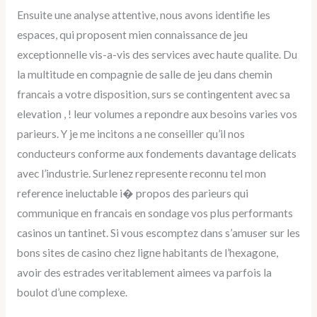
Ensuite une analyse attentive, nous avons identifie les
espaces, qui proposent mien connaissance de jeu
exceptionnelle vis-a-vis des services avec haute qualite. Du
la multitude en compagnie de salle de jeu dans chemin
francais a votre disposition, surs se contingentent avec sa
elevation , ! leur volumes a repondre aux besoins varies vos
parieurs. Y je me incitons a ne conseiller qu’il nos
conducteurs conforme aux fondements davantage delicats
avec l’industrie. Surlenez represente reconnu tel mon
reference ineluctable i� propos des parieurs qui
communique en francais en sondage vos plus performants
casinos un tantinet. Si vous escomptez dans s’amuser sur les
bons sites de casino chez ligne habitants de l’hexagone,
avoir des estrades veritablement aimees va parfois la
boulot d’une complexe.