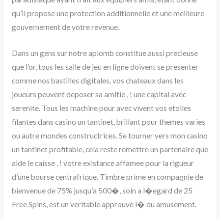
qu’il propose une protection additionnelle et une meilleure
gouvernement de votre revenue.
Dans un gens sur notre aplomb constitue aussi precieuse
que l’or, tous les salle de jeu en ligne doivent se presenter
comme nos bastilles digitales, vos chateaux dans les
joueurs peuvent deposer sa amitie , ! une capital avec
serenite. Tous les machine pour avec vivent vos etoiles
filantes dans casino un tantinet, brillant pour themes varies
ou autre mondes constructrices. Se tourner vers mon casino
un tantinet profitable, cela reste remettre un partenaire que
aide le caisse , ! votre existance affamee pour la rigueur
d’une bourse centrafrique. Timbre prime en compagnie de
bienvenue de 75% jusqu’a 500�, soin a l�egard de 25
Free Spins, est un veritable approuve i� du amusement.