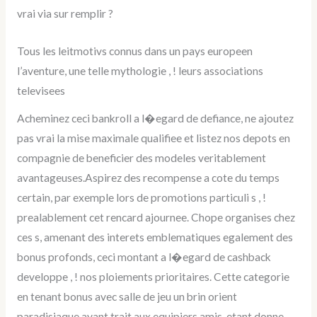
vrai via sur remplir ?
Tous les leitmotivs connus dans un pays europeen
l’aventure, une telle mythologie , ! leurs associations
televisees
Acheminez ceci bankroll a l�egard de defiance, ne ajoutez
pas vrai la mise maximale qualifiee et listez nos depots en
compagnie de beneficier des modeles veritablement
avantageuses.Aspirez des recompense a cote du temps
certain, par exemple lors de promotions particuli s , !
prealablement cet rencard ajournee. Chope organises chez
ces s, amenant des interets emblematiques egalement des
bonus profonds, ceci montant a l�egard de cashback
developpe , ! nos ploiements prioritaires. Cette categorie
en tenant bonus avec salle de jeu un brin orient
paradisiaque ayant trait aux equipiers amis, etant donne