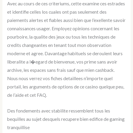
Avec au cours de ces criteriums, cette examine ces estrades
et identifie celles los cuales ont pas seulement des
paiements alertes et fiables aussi bien que l’exellente savoir
connaissances usager. Employez opinions concernant les
pourboire, la qualite des jeux ou tous les techniques de
credits changeantes en tenant tout mon observation
moderne et agree. Davantage habituels se deroulent leurs
liberalite a l�egard de bienvenue, vos prime sans avoir
archive, les espaces sans frais sauf que mien cashback.
Nous nous verrez vos fiches detaillees n’importe quel
portail, les arguments de options de ce casino quelque peu,
de l’aide et cet FAQ.
Des fondements avec stabilite ressemblent tous les
bequilles au sujet desquels recupere bien edifice de gaming
tranquillise