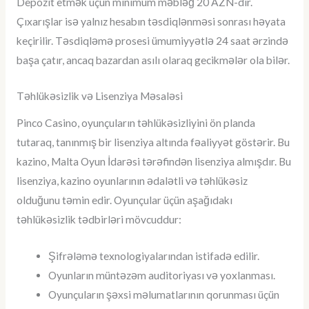
Depozit etmək üçün minimum məbləğ 20 AZN-dir.
Çıxarışlar isə yalnız hesabın təsdiqlənməsi sonrası həyata
keçirilir. Təsdiqləmə prosesi ümumiyyətlə 24 saat ərzində
başa çatır, ancaq bazardan asılı olaraq gecikmələr ola bilər.
Təhlükəsizlik və Lisenziya Məsaləsi
Pinco Casino, oyunçuların təhlükəsizliyini ön planda
tutaraq, tanınmış bir lisenziya altında fəaliyyət göstərir. Bu
kazino, Malta Oyun İdarəsi tərəfindən lisenziya almışdır. Bu
lisenziya, kazino oyunlarının ədalətli və təhlükəsiz
olduğunu təmin edir. Oyunçular üçün aşağıdakı
təhlükəsizlik tədbirləri mövcuddur:
Şifrələmə texnologiyalarından istifadə edilir.
Oyunların müntəzəm auditoriyası və yoxlanması.
Oyunçuların şəxsi məlumatlarının qorunması üçün