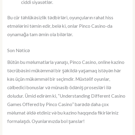
ciddi siyasətlər.
Bu cür təhlükəsizlik tədbirləri, oyunçuların rahat hiss
etmələrini təmin edir, belə ki, onlar Pinco Casino-da
oynamağa tam əmin ola bilərlər.
Son Nəticə
Bütün bu məlumatlarla yanaşı, Pinco Casino, online kazino
təcrübəsini mükəmməl bir şəkildə yaşamaq istəyən hər
kəs üçün mükəmməl bir seçimdir. Müxtəlif oyunlar,
cəlbedici bonuslar və münasib ödəniş prosesləri ilə
doludur. Ümid edirəm ki, “Understanding Different Casino
Games Offered by Pinco Casino” barədə daha çox
məlumat əldə etdiniz və bu kazino haqqında fikirləriniz
formalaşdı. Oyunlarınızda bol şanslar!