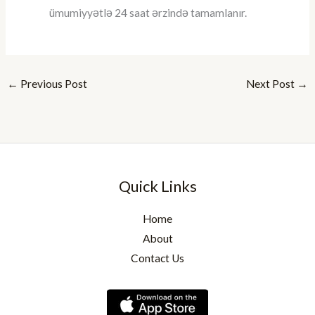
ümumiyyətlə 24 saat ərzində tamamlanır.
←
Previous Post
Next Post
→
Quick Links
Home
About
Contact Us