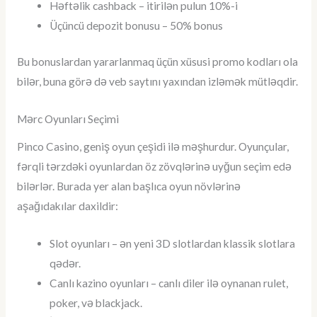
Həftəlik cashback – itirilən pulun 10%-i
Üçüncü depozit bonusu – 50% bonus
Bu bonuslardan yararlanmaq üçün xüsusi promo kodları ola
bilər, buna görə də veb saytını yaxından izləmək mütləqdir.
Mərc Oyunları Seçimi
Pinco Casino, geniş oyun çeşidi ilə məşhurdur. Oyunçular,
fərqli tərzdəki oyunlardan öz zövqlərinə uyğun seçim edə
bilərlər. Burada yer alan başlıca oyun növlərinə
aşağıdakılar daxildir:
Slot oyunları – ən yeni 3D slotlardan klassik slotlara
qədər.
Canlı kazino oyunları – canlı diler ilə oynanan rulet,
poker, və blackjack.