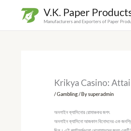
Skip
V.K. Paper Product
to
Manufacturers and Exporters of Paper Prod
content
Krikya Casino: Attai
/
Gambling
/ By
superadmin
অনলাইন ক্যাসিনোর রোমাঞ্চকর জগৎ
অনলাইন ক্যাসিনো আজকাল বিনোদনের এক জনপ্রিয় 
ছিল। এই প্ল্যাটফর্মগুলো খেলোয়াড়দের জন্য একটি 