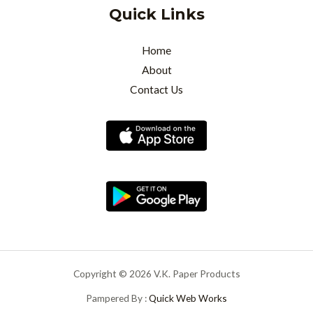
Quick Links
Home
About
Contact Us
Copyright © 2026 V.K. Paper Products
Pampered By :
Quick Web Works