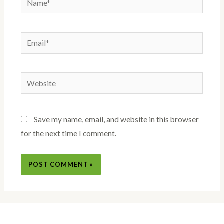
Email*
Website
Save my name, email, and website in this browser
for the next time I comment.