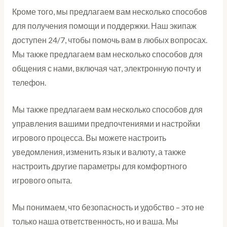
Кроме того, мы предлагаем вам несколько способов
для получения помощи и поддержки. Наш экипаж
доступен 24/7, чтобы помочь вам в любых вопросах.
Мы также предлагаем вам несколько способов для
общения с нами, включая чат, электронную почту и
телефон.
Мы также предлагаем вам несколько способов для
управления вашими предпочтениями и настройки
игрового процесса. Вы можете настроить
уведомления, изменить язык и валюту, а также
настроить другие параметры для комфортного
игрового опыта.
Мы понимаем, что безопасность и удобство – это не
только наша ответственность, но и ваша. Мы