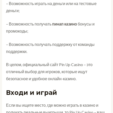
– Возможность играть на деньги или на тестовые
деньги;
– Возможность получать
пинап казино
бонусы и
промокоды;
– Возможность получать поддержку от команды
поддержки.
В целом, официальный сайт Pin Up Casino – это
отличный выбор для игроков, которые ищут
безопасное и удобное онлайн-казино.
Входи и играй
Если вы ищете место, где можно играть в казино и
получать реальные выигрыши, то Pin Up Casino – ваш