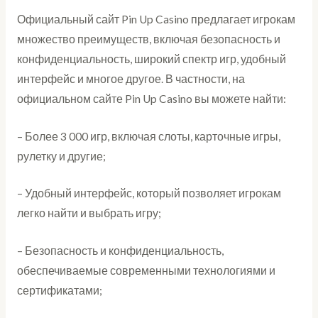
Официальный сайт Pin Up Casino предлагает игрокам
множество преимуществ, включая безопасность и
конфиденциальность, широкий спектр игр, удобный
интерфейс и многое другое. В частности, на
официальном сайте Pin Up Casino вы можете найти:
– Более 3 000 игр, включая слоты, карточные игры,
рулетку и другие;
– Удобный интерфейс, который позволяет игрокам
легко найти и выбрать игру;
– Безопасность и конфиденциальность,
обеспечиваемые современными технологиями и
сертификатами;