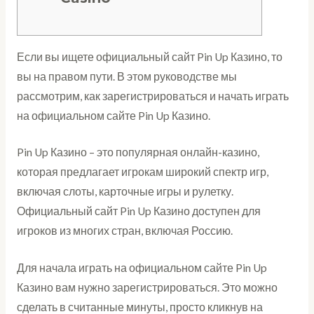
Если вы ищете официальный сайт Pin Up Казино, то
вы на правом пути. В этом руководстве мы
рассмотрим, как зарегистрироваться и начать играть
на официальном сайте Pin Up Казино.
Pin Up Казино – это популярная онлайн-казино,
которая предлагает игрокам широкий спектр игр,
включая слоты, карточные игры и рулетку.
Официальный сайт Pin Up Казино доступен для
игроков из многих стран, включая Россию.
Для начала играть на официальном сайте Pin Up
Казино вам нужно зарегистрироваться. Это можно
сделать в считанные минуты, просто кликнув на