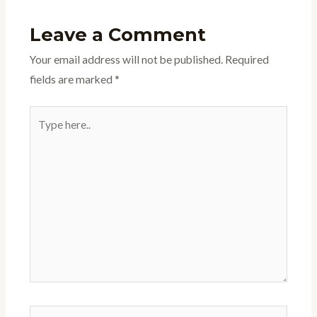
Leave a Comment
Your email address will not be published.
Required
fields are marked
*
Type
here..
Name*