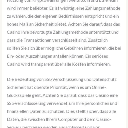
wird immer beliebter. Es ist wichtig, eine Zahlungsmethode
zu wählen, die den eigenen Bedürfnissen entspricht und ein
hohes Maß an Sicherheit bietet. Achten Sie darauf, dass das
Casino Ihre bevorzugte Zahlungsmethode unterstützt und
dass die Transaktionen verschlüsselt sind. Zusätzlich
sollten Sie sich über mögliche Gebühren informieren, die bei
Ein- oder Auszahlungen anfallen können. Ein seriöses
Casino wird transparent über alle Kosten informieren.
Die Bedeutung von SSL-Verschlüsselung und Datenschutz
Sicherheit hat oberste Priorität, wenn es um Online-
Glücksspiele geht. Achten Sie darauf, dass das Casino eine
SSL-Verschlüsselung verwendet, um Ihre persönlichen und
finanziellen Daten zu schützen. Dies stellt sicher, dass alle
Daten, die zwischen Ihrem Computer und dem Casino-
Server übertragen werden, verschlüsselt und vor