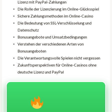
Lizenz mit PayPal-Zahlungen
Die Rolle der Lizenzierung im Online-Glücksspiel
Sichere Zahlungsmethoden im Online-Casino
Die Bedeutung von SSL-Verschlüsselung und
Datenschutz
Bonusangebote und Umsatzbedingungen
Verstehen der verschiedenen Arten von
Bonusangeboten
Die Verantwortungsvolle Spielen nicht vergessen
Zukunftsperspektiven für Online-Casinos ohne
deutsche Lizenz und PayPal