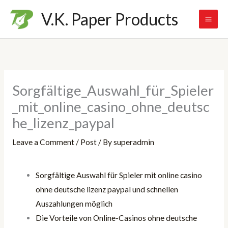
Skip
V.K. Paper Products
to
content
Sorgfältige_Auswahl_für_Spieler
_mit_online_casino_ohne_deutsc
he_lizenz_paypal
Leave a Comment
/
Post
/ By
superadmin
Sorgfältige Auswahl für Spieler mit online casino
ohne deutsche lizenz paypal und schnellen
Auszahlungen möglich
Die Vorteile von Online-Casinos ohne deutsche