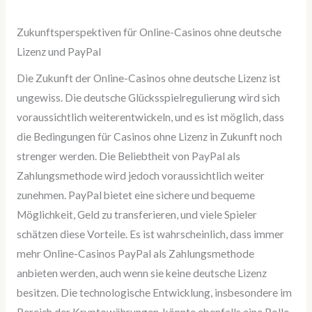
Zukunftsperspektiven für Online-Casinos ohne deutsche
Lizenz und PayPal
Die Zukunft der Online-Casinos ohne deutsche Lizenz ist
ungewiss. Die deutsche Glücksspielregulierung wird sich
voraussichtlich weiterentwickeln, und es ist möglich, dass
die Bedingungen für Casinos ohne Lizenz in Zukunft noch
strenger werden. Die Beliebtheit von PayPal als
Zahlungsmethode wird jedoch voraussichtlich weiter
zunehmen. PayPal bietet eine sichere und bequeme
Möglichkeit, Geld zu transferieren, und viele Spieler
schätzen diese Vorteile. Es ist wahrscheinlich, dass immer
mehr Online-Casinos PayPal als Zahlungsmethode
anbieten werden, auch wenn sie keine deutsche Lizenz
besitzen. Die technologische Entwicklung, insbesondere im