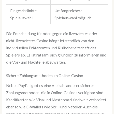
Eingeschränkte
Umfangreichere
Spielauswahl
Spielauswahl möglich
Die Entscheidung für oder gegen ein lizenziertes oder
nicht-lizenziertes Casino hängt letztendlich von den
individuellen Präferenzen und Risikobereitschaft des
Spielers ab. Es ist ratsam, sich gründlich zu informieren und
die Vor- und Nachteile abzuwägen.
Sichere Zahlungsmethoden im Online-Casino
Neben PayPal gibt es eine Vielzahl anderer sicherer
Zahlungsmethoden, die in Online-Casinos verfügbar sind.
Kreditkarten wie Visa und Mastercard sind weit verbreitet,
ebenso wie E-Wallets wie Skrill und Neteller. Auch die
Nutzung von Kryptowährungen wie Bitcoin und Ethereum