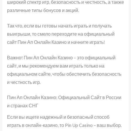
широкий спектр игр, безопасность и честность, а также
различные типы бонусов и акций.
Так что, если вы готовы начать играть и получать
выигрыши, то смело переходите на официальный
сайт Пин Ап Онлайн Казино и начните играть!
Важно! Пин Ап Онлайн Казино – это официальный
сайт, и мы рекомендуем вам играть только на
официальном сайте, чтобы обеспечить безопасность
и честность игр.
Пин Ап Онлайн Казино: Официальный Сайт в России
и странах СНГ
Если вы ищете надежный и безопасный способ
играть в онлайн-казино, то Pin Up Casino – ваш выбор.