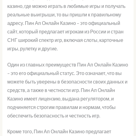
казино, где можно играть в любимые игры и получать
реальные выигрыши, то вы пришли к правильному
адресу. Пин Ап Онлайн Казино – это официальный
сайт, который предлагает игрокам из России и стран
СНГ широкий спектр игр, включая слоты, карточные
игры, рулетку и другие.
Один из главных преимуществ Пин Ап Онлайн Казино
– это его официальный статус. Это означает, что вы
можете быть уверены в безопасности своих данных и
средств, а также в честности игр. Пин Ап Онлайн
Казино имеет лицензию, выдана регулятором, и
подчиняется строгим правилам и нормам, чтобы
обеспечить безопасность и честность игр.
Кроме того, Пин Ап Онлайн Казино предлагает