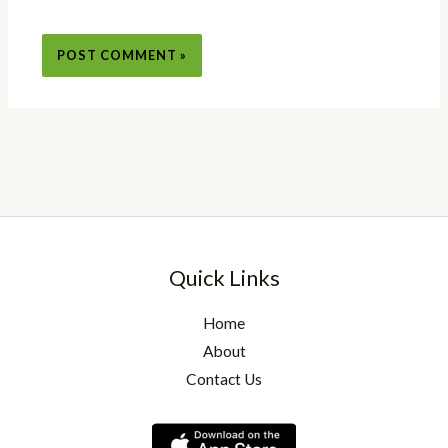
Quick Links
Home
About
Contact Us