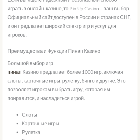
играть в онлайн-казино, то Pin Up Casino – ваш выбор.
Официальный сайт доступен в России и странах СНГ,
и он предлагает широкий спектр игр и услуг для
игроков.
Преимущества и Функции Пинап Казино
Большой выбор игр
пинап
Казино предлагает более 1000 игр, включая
слоты, карточные игры, рулетку, бинго и другие. Это
позволяет игрокам выбрать игру, которая им
понравится, и насладиться игрой.
Слоты
Карточные игры
Рулетка