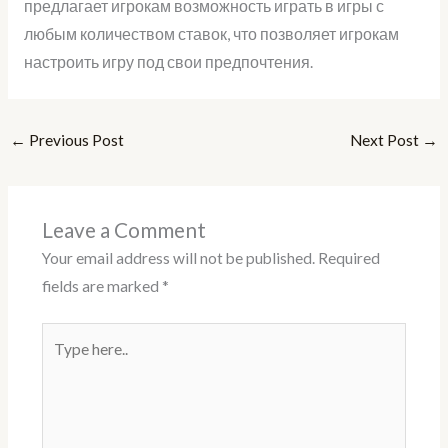
предлагает игрокам возможность играть в игры с
любым количеством ставок, что позволяет игрокам
настроить игру под свои предпочтения.
←
Previous Post
Next Post
→
Leave a Comment
Your email address will not be published.
Required
fields are marked
*
Type
here..