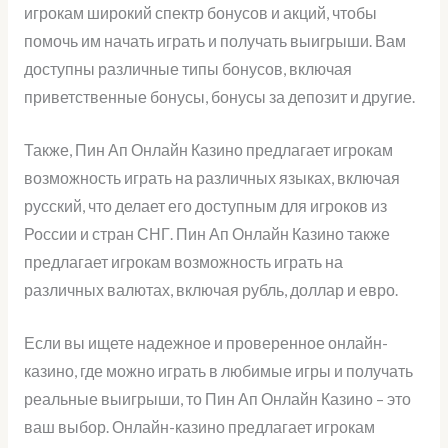
игрокам широкий спектр бонусов и акций, чтобы
помочь им начать играть и получать выигрыши. Вам
доступны различные типы бонусов, включая
приветственные бонусы, бонусы за депозит и другие.
Также, Пин Ап Онлайн Казино предлагает игрокам
возможность играть на различных языках, включая
русский, что делает его доступным для игроков из
России и стран СНГ. Пин Ап Онлайн Казино также
предлагает игрокам возможность играть на
различных валютах, включая рубль, доллар и евро.
Если вы ищете надежное и проверенное онлайн-
казино, где можно играть в любимые игры и получать
реальные выигрыши, то Пин Ап Онлайн Казино – это
ваш выбор. Онлайн-казино предлагает игрокам