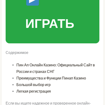
ИГРАТЬ
Содержимое
Пин Ап Онлайн Казино: Официальный Сайт в
России и странах СНГ
Преимущества и Функции Пинап Казино
Большой выбор игр
Легкая регистрация
Если вы ищете надежное и проверенное онлайн-